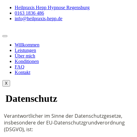
Skip
Heilpraxis Hepp Hypnose Regensburg
to
0163 1836 486
content
info@heilpraxis-hepp.de
Willkommen
Leistungen
Über mich
Konditionen
FAQ
Kontakt
X
Datenschutz
Verantwortlicher im Sinne der Datenschutzgesetze,
insbesondere der EU-Datenschutzgrundverordnung
(DSGVO), ist: